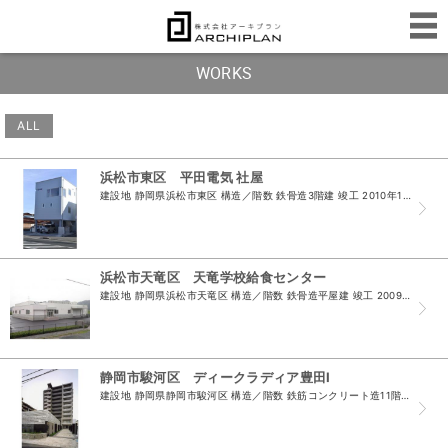
WORKS
ALL
浜松市東区 平田電気 社屋
建設地 静岡県浜松市東区 構造／階数 鉄骨造3階建 竣工 2010年10月 ...
浜松市天竜区 天竜学校給食センター
建設地 静岡県浜松市天竜区 構造／階数 鉄骨造平屋建 竣工 2009年8月 ...
静岡市駿河区 ディークラディア豊田Ⅰ
建設地 静岡県静岡市駿河区 構造／階数 鉄筋コンクリート造11階建 竣工 2008年6月 ...