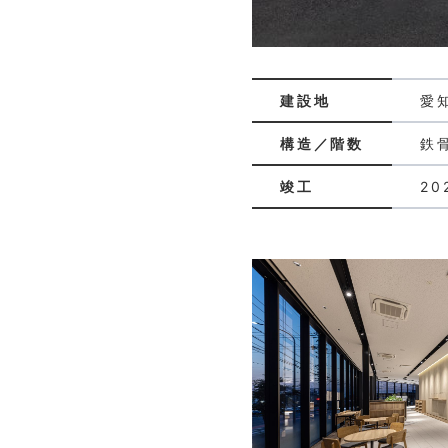
建設地
愛
構造／階数
鉄
竣工
20