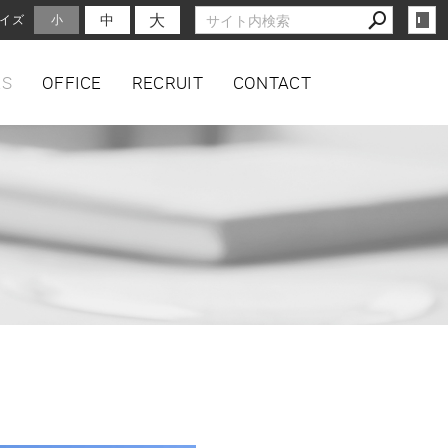
大
中
イズ
小
S
OFFICE
RECRUIT
CONTACT